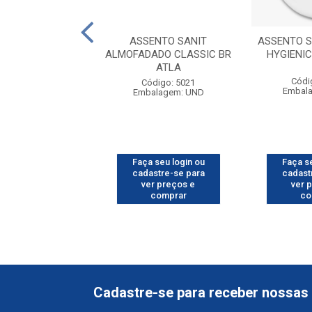
NTO SANIT BR
ASSENTO SANIT
ASSENTO S
US/LAGUNA PP
ALMOFADADO CLASSIC BR
HYGIENI
ASTRA
ATLA
Códi
digo: 11290
Código: 5021
Embal
alagem: UND
Embalagem: UND
 seu login ou
Faça seu login ou
Faça se
astre-se para
cadastre-se para
cadast
er preços e
ver preços e
ver 
comprar
comprar
co
Cadastre-se para receber nossas 