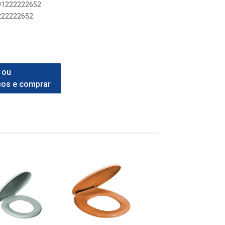
891222222652
1222222652
 ou
ços e comprar