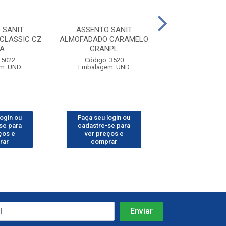
 SANIT
ASSENTO SANIT
ASSENTO SAN
CLASSIC CZ
ALMOFADADO CARAMELO
STYLUS/LAGU
LA
GRANPL
ASTRA
 5022
Código: 3520
Código: 11
m: UND
Embalagem: UND
Embalagem:
login ou
Faça seu login ou
Faça seu log
se para
cadastre-se para
cadastre-se 
ços e
ver preços e
ver preços
rar
comprar
comprar