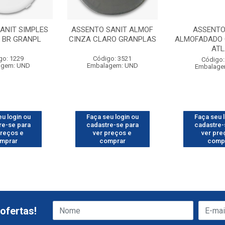
ANIT SIMPLES
ASSENTO SANIT ALMOF
ASSENTO
C BR GRANPL
CINZA CLARO GRANPLAS
ALMOFADADO 
AT
go: 1229
Código: 3521
Código:
agem: UND
Embalagem: UND
Embalage
u login ou
Faça seu login ou
Faça seu 
re-se para
cadastre-se para
cadastre-
preços e
ver preços e
ver pre
mprar
comprar
comp
ofertas!