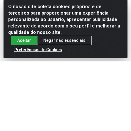
Código: 224
Código: 1287
O nosso site coleta cookies próprios e de
Embalagem: UN
Embalagem: UND
terceiros para proporcionar uma experiência
personalizada ao usuário, apresentar publicidade
relevante de acordo com o seu perfil e melhorar a
Faça seu login ou
Faça seu login ou
qualidade do nosso site.
cadastre-se para
cadastre-se para
ver preços e
ver preços e
Aceitar
Negar não essenciais
comprar
comprar
Preferências de Cookies