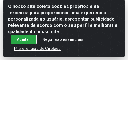
Código: 8405
Código: 7085
O nosso site coleta cookies próprios e de
Embalagem: UND
Embalagem: UND
terceiros para proporcionar uma experiência
personalizada ao usuário, apresentar publicidade
relevante de acordo com o seu perfil e melhorar a
Faça seu login ou
Faça seu login ou
qualidade do nosso site.
cadastre-se para
cadastre-se para
ver preços e
ver preços e
Aceitar
Negar não essenciais
comprar
comprar
Preferências de Cookies