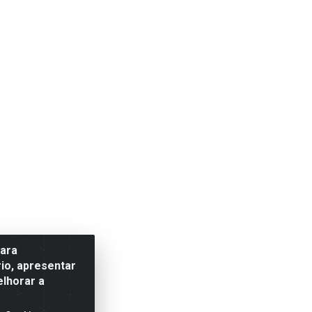
para
io, apresentar
elhorar a