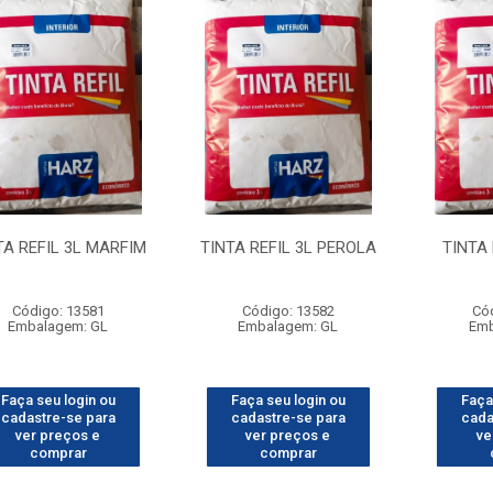
TA REFIL 3L MARFIM
TINTA REFIL 3L PEROLA
TINTA 
Código: 13581
Código: 13582
Có
Embalagem: GL
Embalagem: GL
Emb
Faça seu login ou
Faça seu login ou
Faça
cadastre-se para
cadastre-se para
cada
ver preços e
ver preços e
ve
comprar
comprar