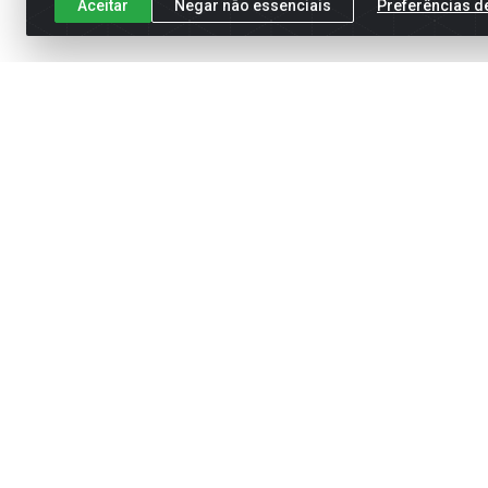
Aceitar
Negar não essenciais
Preferências d
Cadastre-se para receber nossas of