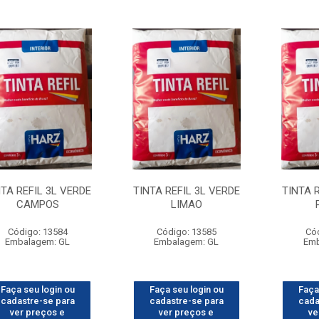
NTA REFIL 3L VERDE
TINTA REFIL 3L VERDE
TINTA 
CAMPOS
LIMAO
Código: 13584
Código: 13585
Có
Embalagem: GL
Embalagem: GL
Emb
Faça seu login ou
Faça seu login ou
Faça
cadastre-se para
cadastre-se para
cada
ver preços e
ver preços e
ve