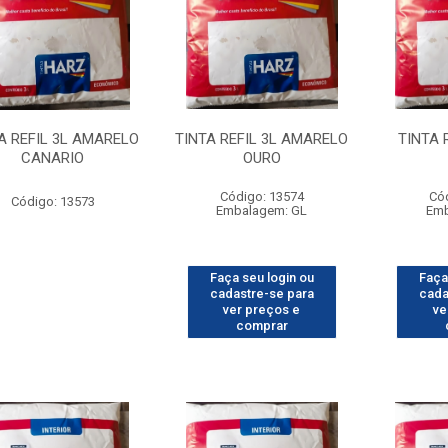
A REFIL 3L AMARELO
TINTA REFIL 3L AMARELO
TINTA 
CANARIO
OURO
Código: 13574
Có
Código: 13573
Embalagem: GL
Emb
Faça seu login ou
Faça
cadastre-se para
cada
ver preços e
ve
comprar