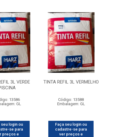
REFIL 3L VERDE
TINTA REFIL 3L VERMELHO
PISCINA
digo: 13586
Código: 13588
alagem: GL
Embalagem: GL
 seu login ou
Faça seu login ou
stre-se para
cadastre-se para
r preços e
ver preços e