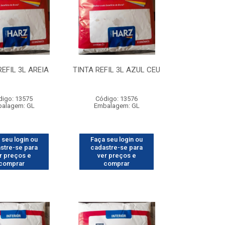
REFIL 3L AREIA
TINTA REFIL 3L AZUL CEU
digo: 13575
Código: 13576
alagem: GL
Embalagem: GL
 seu login ou
Faça seu login ou
stre-se para
cadastre-se para
r preços e
ver preços e
comprar
comprar