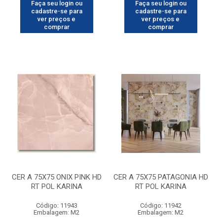
Faça seu login ou
Faça seu login ou
cadastre-se para
cadastre-se para
ver preços e
ver preços e
comprar
comprar
CER A 75X75 ONIX PINK HD
CER A 75X75 PATAGONIA HD
RT POL KARINA
RT POL KARINA
Código: 11943
Código: 11942
Embalagem: M2
Embalagem: M2