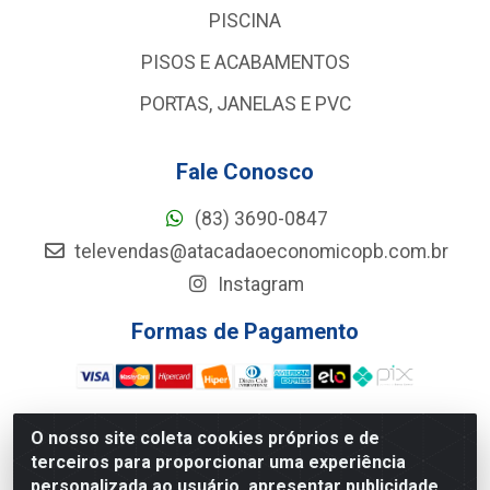
PISCINA
PISOS E ACABAMENTOS
PORTAS, JANELAS E PVC
Fale Conosco
(83) 3690-0847
televendas@atacadaoeconomicopb.com.br
Instagram
Formas de Pagamento
O nosso site coleta cookies próprios e de
terceiros para proporcionar uma experiência
Atacadão Econômico - Rua Jose Ferreira De Lima, 127 -
personalizada ao usuário, apresentar publicidade
GALPÃO 102 - Jardim Veneza, João Pessoa/PB - CEP