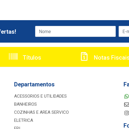
ertas!
Títulos
Notas Fiscai
Departamentos
F
ACESSORIOS E UTILIDADES
BANHEIROS
COZINHAS E AREA SERVICO
ELETRICA
F
EPI