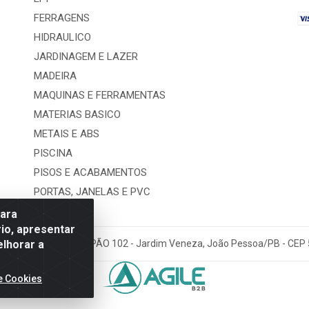
FERRAGENS
HIDRAULICO
JARDINAGEM E LAZER
MADEIRA
MAQUINAS E FERRAMENTAS
MATERIAS BASICO
METAIS E ABS
PISCINA
PISOS E ACABAMENTOS
PORTAS, JANELAS E PVC
para
io, apresentar
elhorar a
ra De Lima, 127 - GALPÃO 102 - Jardim Veneza, João Pessoa/PB - CEP
e Cookies