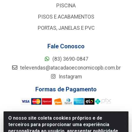
PISCINA
PISOS E ACABAMENTOS
PORTAS, JANELAS E PVC
Fale Conosco
(83) 3690-0847
televendas@atacadaoeconomicopb.com.br
Instagram
Formas de Pagamento
O nosso site coleta cookies próprios e de
terceiros para proporcionar uma experiência
Atacadão Econômico - Rua Jose Ferreira De Lima, 127 -
personalizada ao usuário, apresentar publicidade
GALPÃO 102 - Jardim Veneza, João Pessoa/PB - CEP