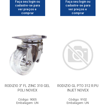
Faça seu login ou
Faça seu login ou
cadastre-se para
cadastre-se para
ver preços e
ver preços e
comprar
comprar
RODIZIO 3” FL ZINC 310 GEL
RODIZIO GL PTO 312 R.PU
POLI NOVEX
INJET NOVEX
Código: 9005
Código: 9102
Embalagem: UN
Embalagem: UN