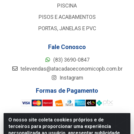
PISCINA
PISOS E ACABAMENTOS
PORTAS, JANELAS E PVC
Fale Conosco
(83) 3690-0847
televendas@atacadaoeconomicopb.com.br
Instagram
Formas de Pagamento
O nosso site coleta cookies próprios e de
terceiros para proporcionar uma experiência
Atacadão Econômico - Rua Jose Ferreira De Lima, 127 -
personalizada ao usuário, apresentar publicidade
GALPÃO 102 - Jardim Veneza, João Pessoa/PB - CEP