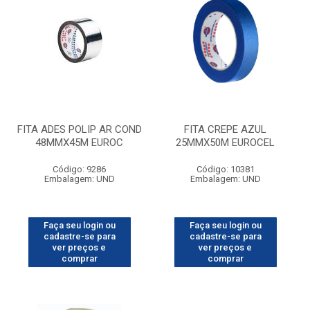
FITA ADES POLIP AR COND
FITA CREPE AZUL
48MMX45M EUROC
25MMX50M EUROCEL
Código: 9286
Código: 10381
Embalagem: UND
Embalagem: UND
Faça seu login ou
Faça seu login ou
cadastre-se para
cadastre-se para
ver preços e
ver preços e
comprar
comprar