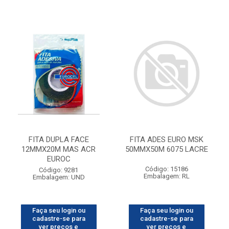
FITA DUPLA FACE
FITA ADES EURO MSK
12MMX20M MAS ACR
50MMX50M 6075 LACRE
EUROC
Código: 15186
Código: 9281
Embalagem: RL
Embalagem: UND
Faça seu login ou
Faça seu login ou
cadastre-se para
cadastre-se para
ver preços e
ver preços e