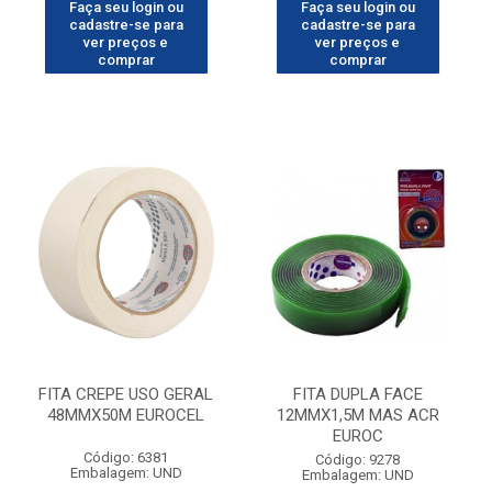
Faça seu login ou
Faça seu login ou
cadastre-se para
cadastre-se para
ver preços e
ver preços e
comprar
comprar
FITA CREPE USO GERAL
FITA DUPLA FACE
48MMX50M EUROCEL
12MMX1,5M MAS ACR
EUROC
Código: 6381
Código: 9278
Embalagem: UND
Embalagem: UND