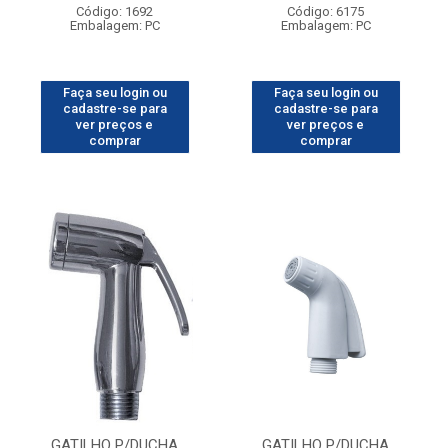
Código: 1692
Código: 6175
Embalagem: PC
Embalagem: PC
Faça seu login ou
Faça seu login ou
cadastre-se para
cadastre-se para
ver preços e
ver preços e
comprar
comprar
GATILHO P/DUCHA
GATILHO P/DUCHA