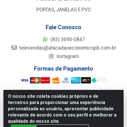
PORTAS, JANELAS E PVC
Fale Conosco
(83) 3690-0847
televendas@atacadaoeconomicopb.com.br
Instagram
Formas de Pagamento
O nosso site coleta cookies próprios e de
terceiros para proporcionar uma experiência
Atacadão Econômico - Rua Jose Ferreira De Lima, 127 -
personalizada ao usuário, apresentar publicidade
GALPÃO 102 - Jardim Veneza, João Pessoa/PB - CEP
relevante de acordo com o seu perfil e melhorar a
58.084-102 - CNPJ 34.961.047/0001-33
qualidade do nosso site.