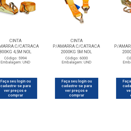
CINTA
CINTA
MARRA.C/CATRACA
P/AMARRA.C/CATRACA
P/AMAR
800KG 4,5M NOL
2000KG 5M NOL
200
Código: 5994
Código: 6000
Có
Embalagem: UND
Embalagem: UND
Emb
Faça seu login ou
Faça seu login ou
Faça
cadastre-se para
cadastre-se para
cada
ver preços e
ver preços e
ve
comprar
comprar