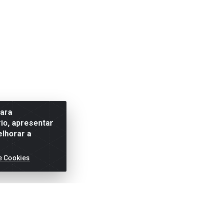
para
io, apresentar
elhorar a
e Cookies