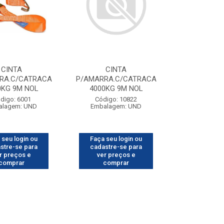
CINTA
CINTA
RA.C/CATRACA
P/AMARRA.C/CATRACA
0KG 9M NOL
4000KG 9M NOL
digo: 6001
Código: 10822
alagem: UND
Embalagem: UND
 seu login ou
Faça seu login ou
stre-se para
cadastre-se para
r preços e
ver preços e
comprar
comprar