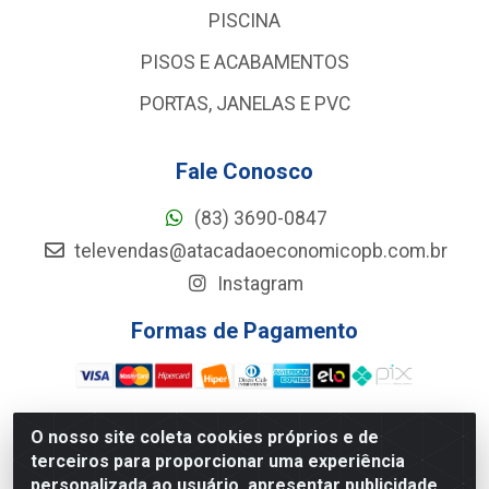
PISCINA
PISOS E ACABAMENTOS
PORTAS, JANELAS E PVC
Fale Conosco
(83) 3690-0847
televendas@atacadaoeconomicopb.com.br
Instagram
Formas de Pagamento
O nosso site coleta cookies próprios e de
terceiros para proporcionar uma experiência
Atacadão Econômico - Rua Jose Ferreira De Lima, 127 -
personalizada ao usuário, apresentar publicidade
GALPÃO 102 - Jardim Veneza, João Pessoa/PB - CEP