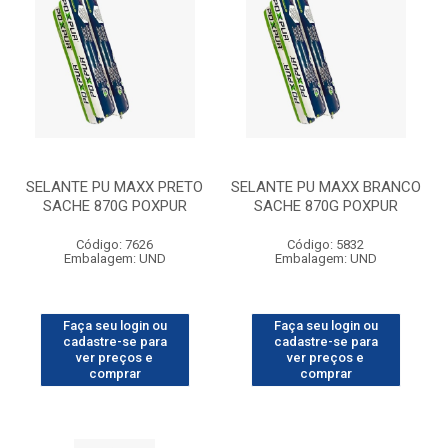
SELANTE PU MAXX PRETO
SELANTE PU MAXX BRANCO
SACHE 870G POXPUR
SACHE 870G POXPUR
Código: 7626
Código: 5832
Embalagem: UND
Embalagem: UND
Faça seu login ou
Faça seu login ou
cadastre-se para
cadastre-se para
ver preços e
ver preços e
comprar
comprar