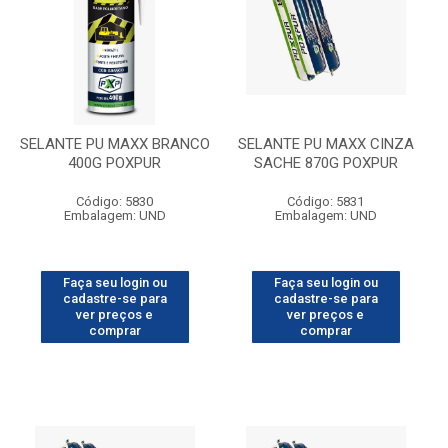
SELANTE PU MAXX BRANCO
SELANTE PU MAXX CINZA
400G POXPUR
SACHE 870G POXPUR
Código: 5830
Código: 5831
Embalagem: UND
Embalagem: UND
Faça seu login ou
Faça seu login ou
cadastre-se para
cadastre-se para
ver preços e
ver preços e
comprar
comprar