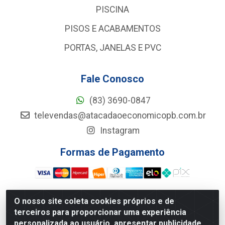
PISCINA
PISOS E ACABAMENTOS
PORTAS, JANELAS E PVC
Fale Conosco
(83) 3690-0847
televendas@atacadaoeconomicopb.com.br
Instagram
Formas de Pagamento
O nosso site coleta cookies próprios e de
terceiros para proporcionar uma experiência
Atacadão Econômico - Rua Jose Ferreira De Lima, 127 -
personalizada ao usuário, apresentar publicidade
GALPÃO 102 - Jardim Veneza, João Pessoa/PB - CEP