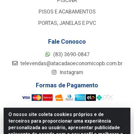
PISCINA
PISOS E ACABAMENTOS
PORTAS, JANELAS E PVC
Fale Conosco
(83) 3690-0847
televendas@atacadaoeconomicopb.com.br
Instagram
Formas de Pagamento
O nosso site coleta cookies próprios e de
terceiros para proporcionar uma experiência
Atacadão Econômico - Rua Jose Ferreira De Lima, 127 -
personalizada ao usuário, apresentar publicidade
GALPÃO 102 - Jardim Veneza, João Pessoa/PB - CEP
58.084-102 - CNPJ 34.961.047/0001-33