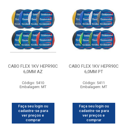
CABO FLEX 1KV HEPR90C
CABO FLEX 1KV HEPR90C
6,0MM AZ
6,0MM PT
Código: 5410
Código: 5411
Embalagem: MT
Embalagem: MT
Faça seu login ou
Faça seu login ou
cadastre-se para
cadastre-se para
ver preços e
ver preços e
comprar
comprar