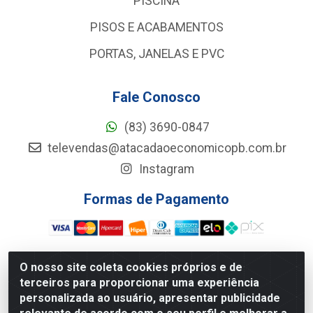
PISCINA
PISOS E ACABAMENTOS
PORTAS, JANELAS E PVC
Fale Conosco
(83) 3690-0847
televendas@atacadaoeconomicopb.com.br
Instagram
Formas de Pagamento
O nosso site coleta cookies próprios e de
terceiros para proporcionar uma experiência
Atacadão Econômico - Rua Jose Ferreira De Lima, 127 -
personalizada ao usuário, apresentar publicidade
GALPÃO 102 - Jardim Veneza, João Pessoa/PB - CEP
58.084-102 - CNPJ 34.961.047/0001-33