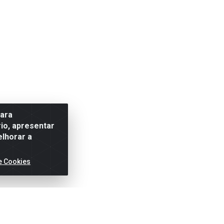
para
io, apresentar
elhorar a
e Cookies