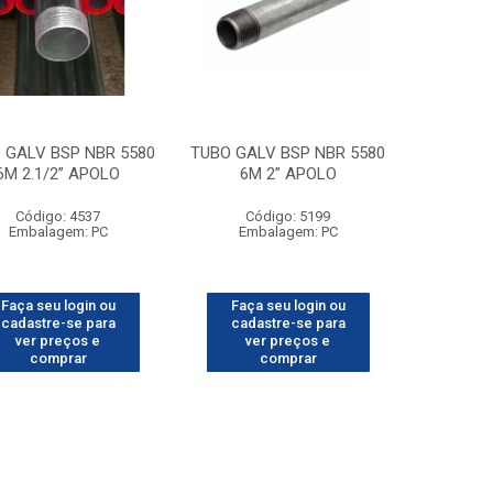
 GALV BSP NBR 5580
TUBO GALV BSP NBR 5580
6M 2.1/2” APOLO
6M 2” APOLO
Código: 4537
Código: 5199
Embalagem: PC
Embalagem: PC
Faça seu login ou
Faça seu login ou
cadastre-se para
cadastre-se para
ver preços e
ver preços e
comprar
comprar