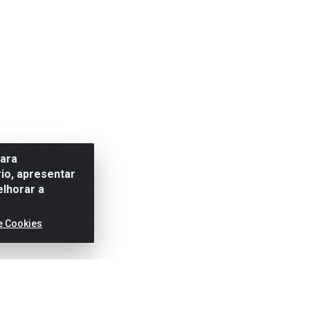
para
io, apresentar
elhorar a
e Cookies