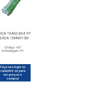
RDA TRANCADA PP
EADA 12MMX15M
Código: 457
Embalagem: PC
Faça seu login ou
cadastre-se para
ver preços e
comprar