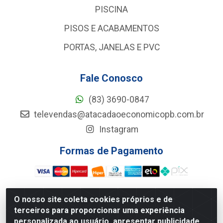
PISCINA
PISOS E ACABAMENTOS
PORTAS, JANELAS E PVC
Fale Conosco
(83) 3690-0847
televendas@atacadaoeconomicopb.com.br
Instagram
Formas de Pagamento
O nosso site coleta cookies próprios e de
terceiros para proporcionar uma experiência
Atacadão Econômico - Rua Jose Ferreira De Lima, 127 -
personalizada ao usuário, apresentar publicidade
GALPÃO 102 - Jardim Veneza, João Pessoa/PB - CEP