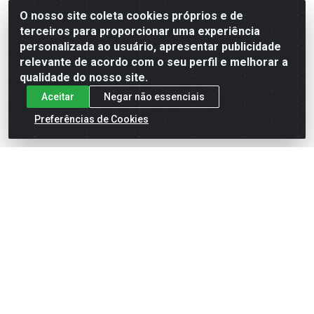
Código: 15153
Código: 15157
O nosso site coleta cookies próprios e de
Embalagem: UND
Embalagem: UND
terceiros para proporcionar uma experiência
personalizada ao usuário, apresentar publicidade
relevante de acordo com o seu perfil e melhorar a
Faça seu login ou
Faça seu login ou
qualidade do nosso site.
cadastre-se para
cadastre-se para
ver preços e
ver preços e
Aceitar
Negar não essenciais
comprar
comprar
Preferências de Cookies