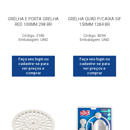
GRELHA E PORTA GRELHA
GRELHA QUAD P/CAIXA SIF
RED 100MM 298 BR
150MM 1284 BR
Código: 3182
Código: 8294
Embalagem: UND
Embalagem: UND
Faça seu login ou
Faça seu login ou
cadastre-se para
cadastre-se para
ver preços e
ver preços e
comprar
comprar