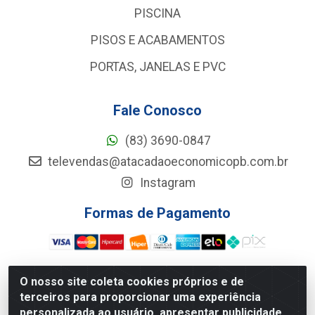
PISCINA
PISOS E ACABAMENTOS
PORTAS, JANELAS E PVC
Fale Conosco
(83) 3690-0847
televendas@atacadaoeconomicopb.com.br
Instagram
Formas de Pagamento
O nosso site coleta cookies próprios e de
terceiros para proporcionar uma experiência
Atacadão Econômico - Rua Jose Ferreira De Lima, 127 -
personalizada ao usuário, apresentar publicidade
GALPÃO 102 - Jardim Veneza, João Pessoa/PB - CEP