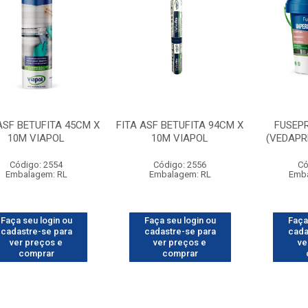
ASF BETUFITA 45CM X
FITA ASF BETUFITA 94CM X
FUSEP
10M VIAPOL
10M VIAPOL
(VEDAPR
Código: 2554
Código: 2556
Có
Embalagem: RL
Embalagem: RL
Emb
Faça seu login ou
Faça seu login ou
Faça
cadastre-se para
cadastre-se para
cada
ver preços e
ver preços e
ve
comprar
comprar