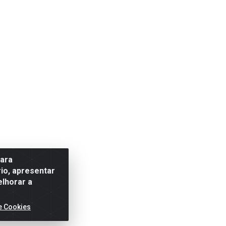
para
io, apresentar
elhorar a
e Cookies