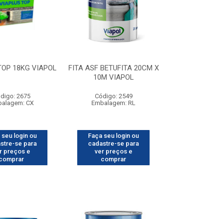
TOP 18KG VIAPOL
FITA ASF BETUFITA 20CM X
10M VIAPOL
digo: 2675
Código: 2549
alagem: CX
Embalagem: RL
 seu login ou
Faça seu login ou
stre-se para
cadastre-se para
r preços e
ver preços e
comprar
comprar