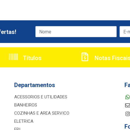
ertas!
Títulos
Notas Fiscai
Departamentos
F
ACESSORIOS E UTILIDADES
BANHEIROS
COZINHAS E AREA SERVICO
ELETRICA
F
EPI