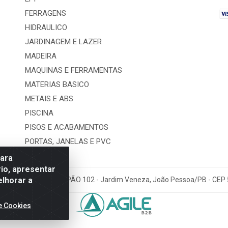
FERRAGENS
HIDRAULICO
JARDINAGEM E LAZER
MADEIRA
MAQUINAS E FERRAMENTAS
MATERIAS BASICO
METAIS E ABS
PISCINA
PISOS E ACABAMENTOS
PORTAS, JANELAS E PVC
para
io, apresentar
elhorar a
ra De Lima, 127 - GALPÃO 102 - Jardim Veneza, João Pessoa/PB - CEP
e Cookies