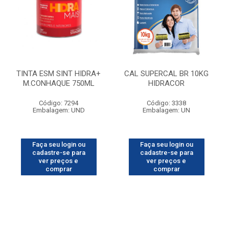
TINTA ESM SINT HIDRA+
CAL SUPERCAL BR 10KG
M.CONHAQUE 750ML
HIDRACOR
Código: 7294
Código: 3338
Embalagem: UND
Embalagem: UN
Faça seu login ou
Faça seu login ou
cadastre-se para
cadastre-se para
ver preços e
ver preços e
comprar
comprar