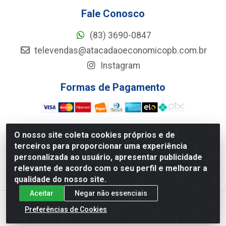
Fale Conosco
(83) 3690-0847
televendas@atacadaoeconomicopb.com.br
Instagram
Formas de Pagamento
O nosso site coleta cookies próprios e de
terceiros para proporcionar uma experiência
Atacadão Econômico - Rua Jose Ferreira De Lima, 127 -
personalizada ao usuário, apresentar publicidade
GALPÃO 102 - Jardim Veneza, João Pessoa/PB - CEP
relevante de acordo com o seu perfil e melhorar a
58.084-102 - CNPJ 34.961.047/0001-33
qualidade do nosso site.
Aceitar
Negar não essenciais
Preferências de Cookies