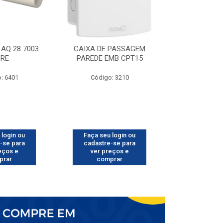
AQ 28 7003
CAIXA DE PASSAGEM
TUBO CPVC 
GRE
PAREDE EMB CPT15
TIG
: 6401
Código: 3210
Código
 login ou
Faça seu login ou
Faça seu 
-se para
cadastre-se para
cadastre
eços e
ver preços e
ver pr
prar
comprar
comp