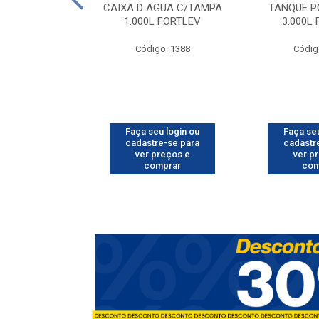
O CORRUGADO
CAIXA D AGUA C/TAMPA
TANQUE P
MT FORTLEV
1.000L FORTLEV
3.000L
o: 1602
Código: 1388
Códig
u login ou
Faça seu login ou
Faça seu
e-se para
cadastre-se para
cadastr
reços e
ver preços e
ver p
mprar
comprar
com