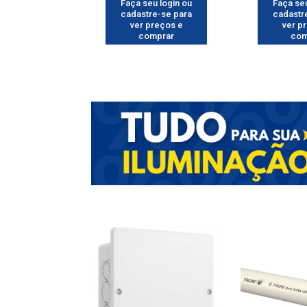
u login ou
Faça seu login ou
Faça seu
e-se para
cadastre-se para
cadastr
reços e
ver preços e
ver p
mprar
comprar
com