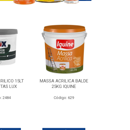
RILICO 15LT
MASSA ACRILICA BALDE
SELADOR ACR
NTAS LUX
25KG IQUINE
SUVI
: 2484
Código: 629
Código: