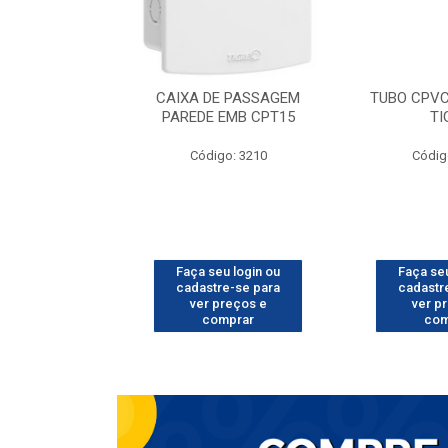
 AQ 28 7003
CAIXA DE PASSAGEM
TUBO CPVC
IGRE
PAREDE EMB CPT15
TI
o: 6401
Código: 3210
Códig
u login ou
Faça seu login ou
Faça seu
e-se para
cadastre-se para
cadastr
reços e
ver preços e
ver p
mprar
comprar
com