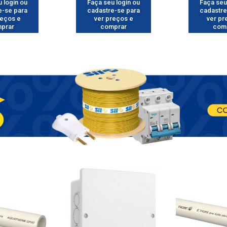
 login ou
Faça seu login ou
Faça seu
e-se para
cadastre-se para
cadastre
reços e
ver preços e
ver pr
prar
comprar
com