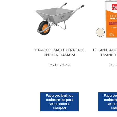
O CHI 10KG
CARRO DE MAO EXTRAF 65L
DELANIL ACR
PNEU C/ CAMARA
BRANCO 
o: 3366
Código: 2514
Códi
u login ou
Faça seu login ou
Faça seu
e-se para
cadastre-se para
cadastr
reços e
ver preços e
ver p
mprar
comprar
com