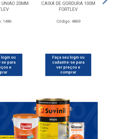
D UNIAO 20MM
CAIXA DE GORDURA 100M
CAIXA DE LUZ
TLEV
FORTLEV
FORT
: 1486
Código: 4869
Código
 login ou
Faça seu login ou
Faça seu 
-se para
cadastre-se para
cadastre
eços e
ver preços e
ver pr
prar
comprar
comp