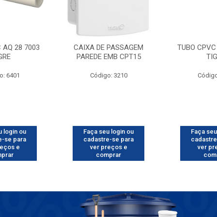
 AQ 28 7003
CAIXA DE PASSAGEM
TUBO CPVC 
GRE
PAREDE EMB CPT15
TI
o: 6401
Código: 3210
Código
 login ou
Faça seu login ou
Faça seu
e-se para
cadastre-se para
cadastre
reços e
ver preços e
ver pr
prar
comprar
com