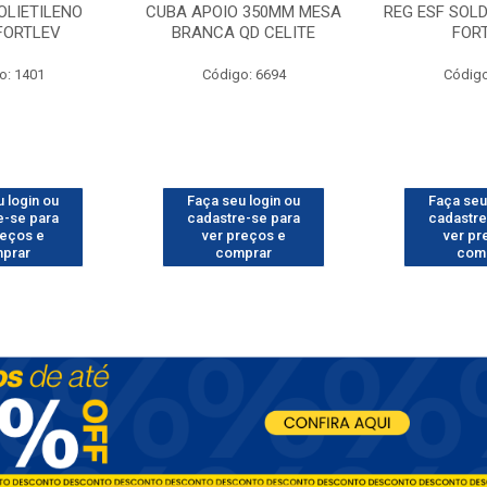
OLIETILENO
CUBA APOIO 350MM MESA
REG ESF SOL
 FORTLEV
BRANCA QD CELITE
FOR
o: 1401
Código: 6694
Código
 login ou
Faça seu login ou
Faça seu
e-se para
cadastre-se para
cadastre
reços e
ver preços e
ver pr
prar
comprar
com