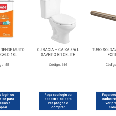
 RENDE MUITO
CJ BACIA + CAIXA 3/6 L
TUBO SOLDA
GELO 18L
SAVEIRO BR CELITE
FOR
go: 55
Código: 616
Código
 login ou
Faça seu login ou
Faça seu
e-se para
cadastre-se para
cadastre
reços e
ver preços e
ver pr
prar
comprar
com