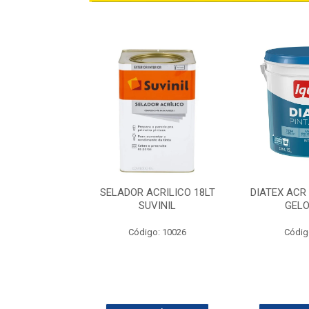
ILICA BALDE
SELADOR ACRILICO 18LT
DIATEX ACR
 IQUINE
SUVINIL
GELO
go: 629
Código: 10026
Códig