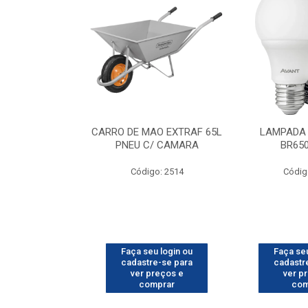
O CHI 10KG
CARRO DE MAO EXTRAF 65L
LAMPADA 
PNEU C/ CAMARA
BR65
o: 3366
Código: 2514
Códig
u login ou
Faça seu login ou
Faça seu
e-se para
cadastre-se para
cadastr
reços e
ver preços e
ver p
mprar
comprar
com