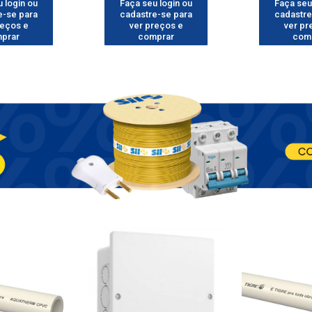
 login ou
Faça seu login ou
Faça seu
e-se para
cadastre-se para
cadastre
reços e
ver preços e
ver pr
prar
comprar
com