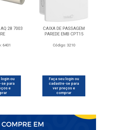
AQ 28 7003
CAIXA DE PASSAGEM
TUBO CPVC 
GRE
PAREDE EMB CPT15
TIG
: 6401
Código: 3210
Código
 login ou
Faça seu login ou
Faça seu 
-se para
cadastre-se para
cadastre
eços e
ver preços e
ver pr
prar
comprar
comp