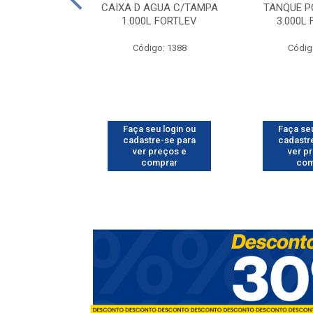
O CORRUGADO
CAIXA D AGUA C/TAMPA
TANQUE P
MT FORTLEV
1.000L FORTLEV
3.000L
o: 1602
Código: 1388
Códig
u login ou
Faça seu login ou
Faça seu
e-se para
cadastre-se para
cadastr
reços e
ver preços e
ver p
mprar
comprar
com