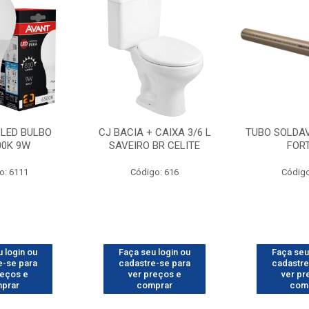
LED BULBO
CJ BACIA + CAIXA 3/6 L
TUBO SOLDA
00K 9W
SAVEIRO BR CELITE
FOR
o: 6111
Código: 616
Código
 login ou
Faça seu login ou
Faça seu
e-se para
cadastre-se para
cadastre
reços e
ver preços e
ver pr
prar
comprar
com