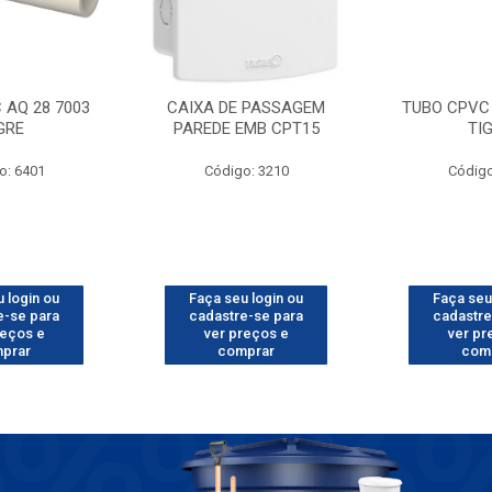
 AQ 28 7003
CAIXA DE PASSAGEM
TUBO CPVC 
GRE
PAREDE EMB CPT15
TI
o: 6401
Código: 3210
Código
 login ou
Faça seu login ou
Faça seu
e-se para
cadastre-se para
cadastre
reços e
ver preços e
ver pr
prar
comprar
com