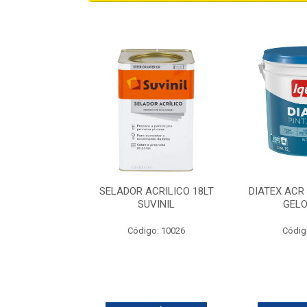
ILICA BALDE
SELADOR ACRILICO 18LT
DIATEX ACR
 IQUINE
SUVINIL
GELO
go: 629
Código: 10026
Códig