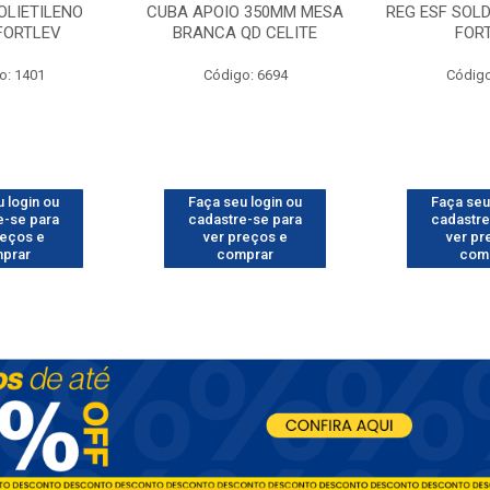
OLIETILENO
CUBA APOIO 350MM MESA
REG ESF SOL
 FORTLEV
BRANCA QD CELITE
FOR
o: 1401
Código: 6694
Código
 login ou
Faça seu login ou
Faça seu
e-se para
cadastre-se para
cadastre
reços e
ver preços e
ver pr
prar
comprar
com