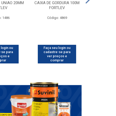
D UNIAO 20MM
CAIXA DE GORDURA 100M
CAIXA DE LUZ
TLEV
FORTLEV
FORT
: 1486
Código: 4869
Código
 login ou
Faça seu login ou
Faça seu 
-se para
cadastre-se para
cadastre
eços e
ver preços e
ver pr
prar
comprar
comp