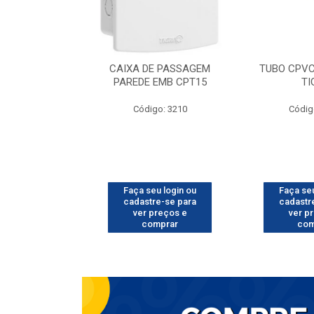
 AQ 28 7003
CAIXA DE PASSAGEM
TUBO CPVC
IGRE
PAREDE EMB CPT15
TI
o: 6401
Código: 3210
Códig
u login ou
Faça seu login ou
Faça seu
e-se para
cadastre-se para
cadastr
reços e
ver preços e
ver p
mprar
comprar
com