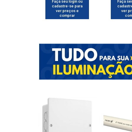
u login ou
Faça seu login ou
Faça seu
e-se para
cadastre-se para
cadastr
reços e
ver preços e
ver p
mprar
comprar
com