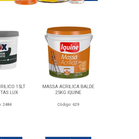
RILICO 15LT
MASSA ACRILICA BALDE
SELADOR ACR
NTAS LUX
25KG IQUINE
SUVI
: 2484
Código: 629
Código: