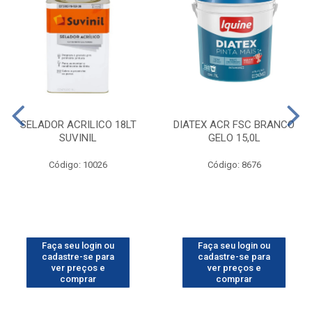
SELADOR ACRILICO 18LT
DIATEX ACR FSC BRANCO
SUVINIL
GELO 15,0L
Código: 10026
Código: 8676
Faça seu login ou
Faça seu login ou
cadastre-se para
cadastre-se para
ver preços e
ver preços e
comprar
comprar