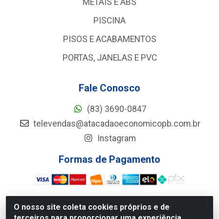
METAIS E ABS
PISCINA
PISOS E ACABAMENTOS
PORTAS, JANELAS E PVC
Fale Conosco
(83) 3690-0847
televendas@atacadaoeconomicopb.com.br
Instagram
Formas de Pagamento
O nosso site coleta cookies próprios e de
terceiros para proporcionar uma experiência
Atacadão Econômico - Rua Jose Ferreira De Lima, 127 -