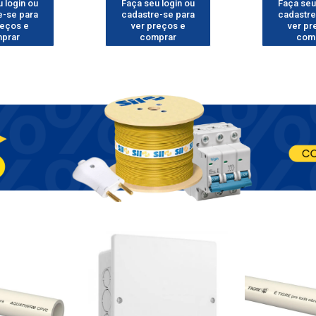
 login ou
Faça seu login ou
Faça seu
e-se para
cadastre-se para
cadastre
reços e
ver preços e
ver pr
prar
comprar
com