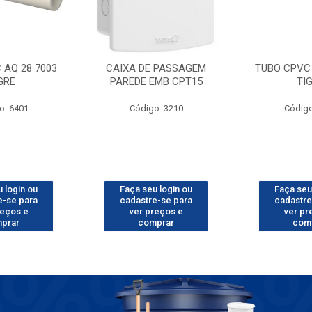
 AQ 28 7003
CAIXA DE PASSAGEM
TUBO CPVC 
GRE
PAREDE EMB CPT15
TI
o: 6401
Código: 3210
Código
 login ou
Faça seu login ou
Faça seu
e-se para
cadastre-se para
cadastre
reços e
ver preços e
ver pr
prar
comprar
com