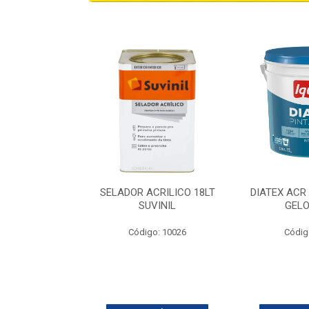
ILICA BALDE
SELADOR ACRILICO 18LT
DIATEX ACR
 IQUINE
SUVINIL
GELO
go: 629
Código: 10026
Códig