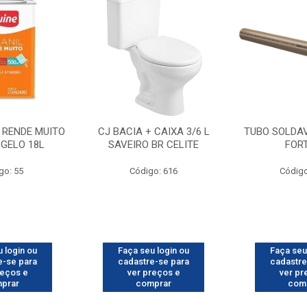
 RENDE MUITO
CJ BACIA + CAIXA 3/6 L
TUBO SOLDA
GELO 18L
SAVEIRO BR CELITE
FOR
go: 55
Código: 616
Código
 login ou
Faça seu login ou
Faça seu
e-se para
cadastre-se para
cadastre
reços e
ver preços e
ver pr
prar
comprar
com