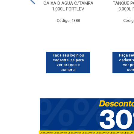
O CORRUGADO
CAIXA D AGUA C/TAMPA
TANQUE P
MT FORTLEV
1.000L FORTLEV
3.000L
o: 1602
Código: 1388
Códig
u login ou
Faça seu login ou
Faça seu
e-se para
cadastre-se para
cadastr
reços e
ver preços e
ver p
mprar
comprar
com