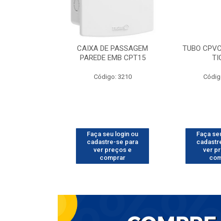
 AQ 28 7003
CAIXA DE PASSAGEM
TUBO CPVC
IGRE
PAREDE EMB CPT15
TI
o: 6401
Código: 3210
Códig
u login ou
Faça seu login ou
Faça seu
e-se para
cadastre-se para
cadastr
reços e
ver preços e
ver p
mprar
comprar
com