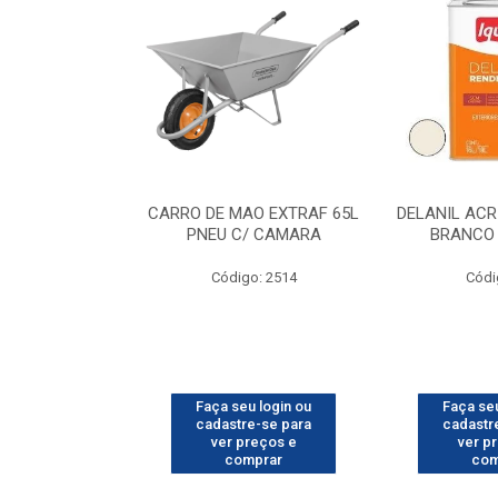
O CHI 10KG
CARRO DE MAO EXTRAF 65L
DELANIL ACR
PNEU C/ CAMARA
BRANCO 
o: 3366
Código: 2514
Códi
u login ou
Faça seu login ou
Faça seu
e-se para
cadastre-se para
cadastr
reços e
ver preços e
ver p
mprar
comprar
com