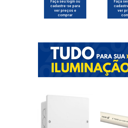
u login ou
Faça seu login ou
Faça seu
e-se para
cadastre-se para
cadastr
reços e
ver preços e
ver p
mprar
comprar
com