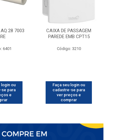
AQ 28 7003
CAIXA DE PASSAGEM
TUBO CPVC 
GRE
PAREDE EMB CPT15
TIG
: 6401
Código: 3210
Código
 login ou
Faça seu login ou
Faça seu 
-se para
cadastre-se para
cadastre
eços e
ver preços e
ver pr
prar
comprar
comp