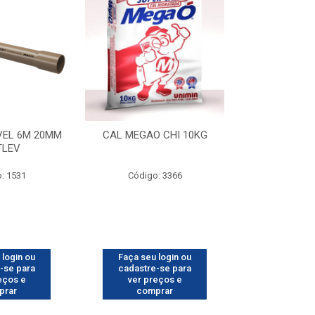
VEL 6M 20MM
CAL MEGAO CHI 10KG
CARRO DE MAO
TLEV
PNEU C/
: 1531
Código: 3366
Código
 login ou
Faça seu login ou
Faça seu 
-se para
cadastre-se para
cadastre
eços e
ver preços e
ver pr
prar
comprar
comp