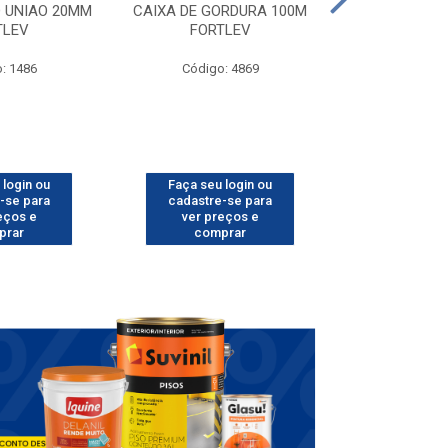
D UNIAO 20MM
CAIXA DE GORDURA 100M
CAIXA DE LUZ
TLEV
FORTLEV
FORT
: 1486
Código: 4869
Código
 login ou
Faça seu login ou
Faça seu 
-se para
cadastre-se para
cadastre
eços e
ver preços e
ver pr
prar
comprar
comp