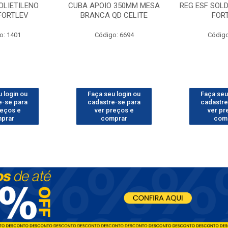
OLIETILENO
CUBA APOIO 350MM MESA
REG ESF SOL
 FORTLEV
BRANCA QD CELITE
FOR
o: 1401
Código: 6694
Código
 login ou
Faça seu login ou
Faça seu
e-se para
cadastre-se para
cadastre
reços e
ver preços e
ver pr
prar
comprar
com