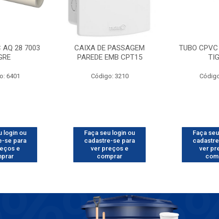
 AQ 28 7003
CAIXA DE PASSAGEM
TUBO CPVC 
GRE
PAREDE EMB CPT15
TI
o: 6401
Código: 3210
Código
 login ou
Faça seu login ou
Faça seu
e-se para
cadastre-se para
cadastre
reços e
ver preços e
ver pr
prar
comprar
com