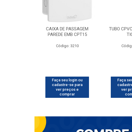
 AQ 28 7003
CAIXA DE PASSAGEM
TUBO CPVC
IGRE
PAREDE EMB CPT15
TI
o: 6401
Código: 3210
Códig
u login ou
Faça seu login ou
Faça seu
e-se para
cadastre-se para
cadastr
reços e
ver preços e
ver p
mprar
comprar
com