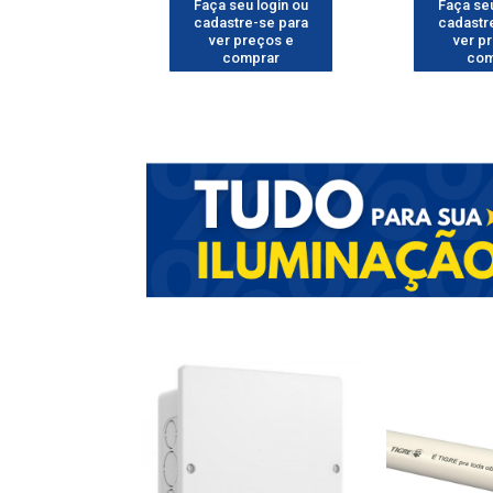
u login ou
Faça seu login ou
Faça seu
e-se para
cadastre-se para
cadastr
reços e
ver preços e
ver p
mprar
comprar
com