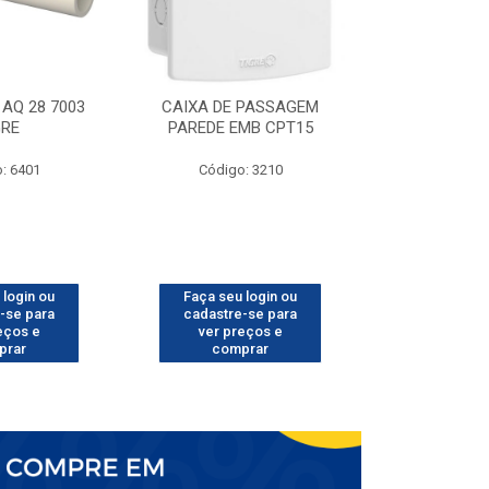
AQ 28 7003
CAIXA DE PASSAGEM
TUBO CPVC 
GRE
PAREDE EMB CPT15
TIG
: 6401
Código: 3210
Código
 login ou
Faça seu login ou
Faça seu 
-se para
cadastre-se para
cadastre
eços e
ver preços e
ver pr
prar
comprar
comp