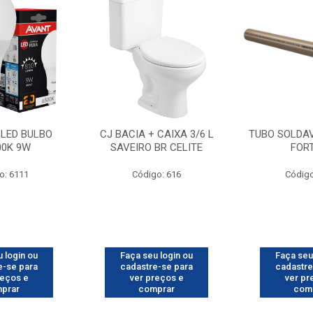
LED BULBO
CJ BACIA + CAIXA 3/6 L
TUBO SOLDA
00K 9W
SAVEIRO BR CELITE
FOR
o: 6111
Código: 616
Código
 login ou
Faça seu login ou
Faça seu
e-se para
cadastre-se para
cadastre
reços e
ver preços e
ver pr
prar
comprar
com