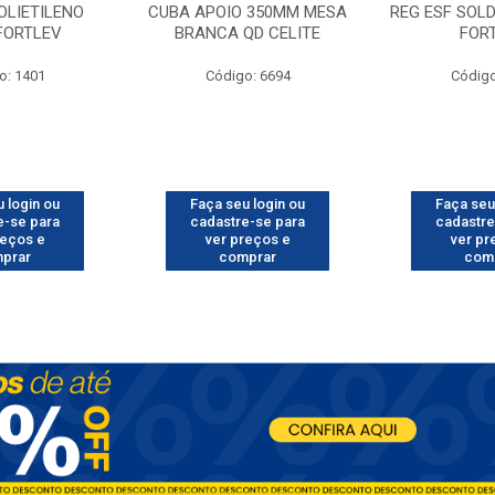
OLIETILENO
CUBA APOIO 350MM MESA
REG ESF SOL
 FORTLEV
BRANCA QD CELITE
FOR
o: 1401
Código: 6694
Código
 login ou
Faça seu login ou
Faça seu
e-se para
cadastre-se para
cadastre
reços e
ver preços e
ver pr
prar
comprar
com