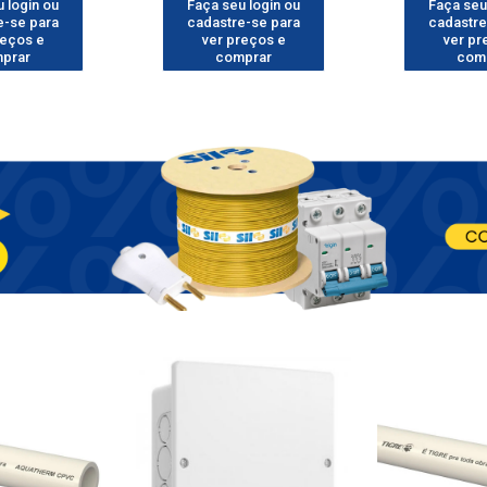
 login ou
Faça seu login ou
Faça seu
e-se para
cadastre-se para
cadastre
reços e
ver preços e
ver pr
prar
comprar
com