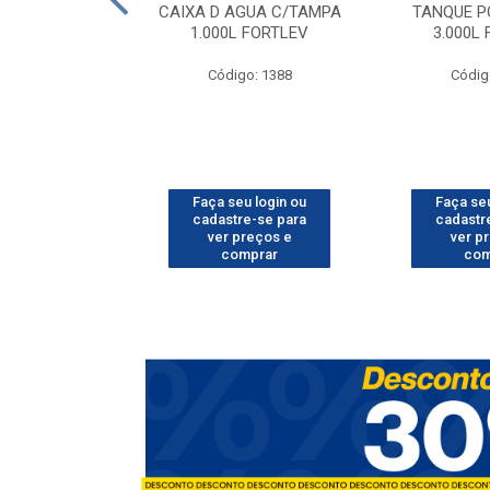
O CORRUGADO
CAIXA D AGUA C/TAMPA
TANQUE P
MT FORTLEV
1.000L FORTLEV
3.000L
o: 1602
Código: 1388
Códig
u login ou
Faça seu login ou
Faça seu
e-se para
cadastre-se para
cadastr
reços e
ver preços e
ver p
mprar
comprar
com