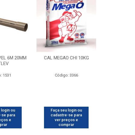
VEL 6M 20MM
CAL MEGAO CHI 10KG
CARRO DE MAO
TLEV
PNEU C/
: 1531
Código: 3366
Código
 login ou
Faça seu login ou
Faça seu 
-se para
cadastre-se para
cadastre
eços e
ver preços e
ver pr
prar
comprar
comp