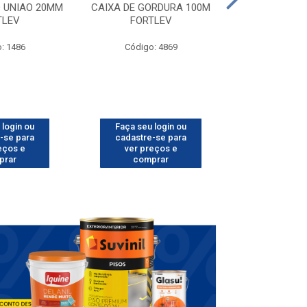
D UNIAO 20MM
CAIXA DE GORDURA 100M
CAIXA DE LUZ
TLEV
FORTLEV
FORT
: 1486
Código: 4869
Código
 login ou
Faça seu login ou
Faça seu 
-se para
cadastre-se para
cadastre
eços e
ver preços e
ver pr
prar
comprar
comp