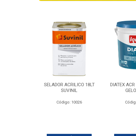
CRILICO 15LT
SELADOR ACRILICO 18LT
DIATEX ACR
INTAS LUX
SUVINIL
GELO
o: 2484
Código: 10026
Códig