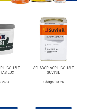
RILICO 15LT
SELADOR ACRILICO 18LT
DIATEX ACR 
NTAS LUX
SUVINIL
GELO 
: 2484
Código: 10026
Código