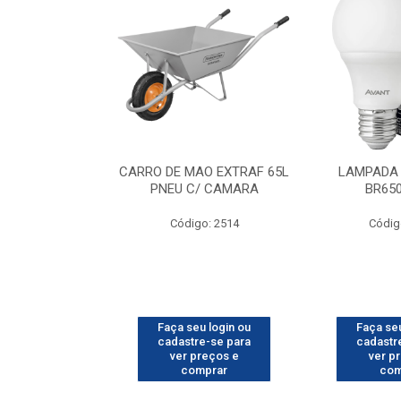
O CHI 10KG
CARRO DE MAO EXTRAF 65L
LAMPADA 
PNEU C/ CAMARA
BR65
o: 3366
Código: 2514
Códig
u login ou
Faça seu login ou
Faça seu
e-se para
cadastre-se para
cadastr
reços e
ver preços e
ver p
mprar
comprar
com