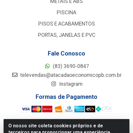
METAIS E ABS
PISCINA
PISOS E ACABAMENTOS
PORTAS, JANELAS E PVC
Fale Conosco
(83) 3690-0847
televendas@atacadaoeconomicopb.com.br
Instagram
Formas de Pagamento
O nosso site coleta cookies próprios e de
terceiros para proporcionar uma experiência
Atacadão Econômico - Rua Jose Ferreira De Lima, 127 -