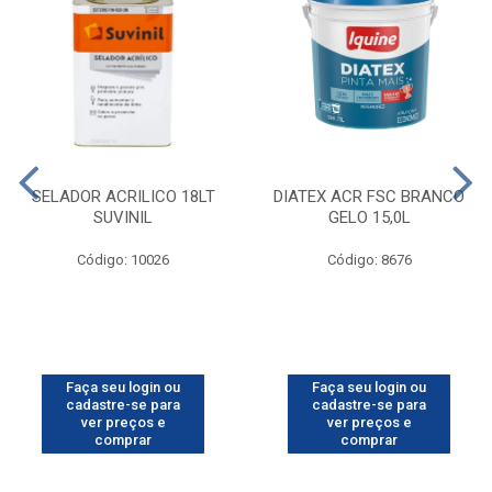
SELADOR ACRILICO 18LT
DIATEX ACR FSC BRANCO
SUVINIL
GELO 15,0L
Código: 10026
Código: 8676
Faça seu login ou
Faça seu login ou
cadastre-se para
cadastre-se para
ver preços e
ver preços e
comprar
comprar