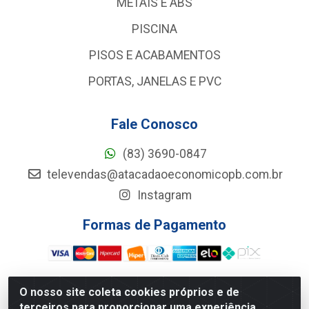
METAIS E ABS
PISCINA
PISOS E ACABAMENTOS
PORTAS, JANELAS E PVC
Fale Conosco
(83) 3690-0847
televendas@atacadaoeconomicopb.com.br
Instagram
Formas de Pagamento
O nosso site coleta cookies próprios e de
terceiros para proporcionar uma experiência
Atacadão Econômico - Rua Jose Ferreira De Lima, 127 -