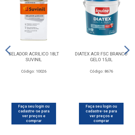
SELADOR ACRILICO 18LT
DIATEX ACR FSC BRANCO
SUVINIL
GELO 15,0L
Código: 10026
Código: 8676
Faça seu login ou
Faça seu login ou
cadastre-se para
cadastre-se para
ver preços e
ver preços e
comprar
comprar